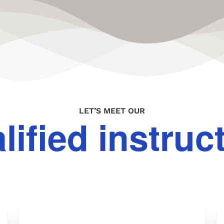
LET’S MEET OUR
lified instruc