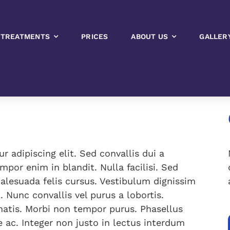
rkshop
THIS EVENT HAS PASSED.
TREATMENTS
PRICES
ABOUT US
GALLER
Octobe
 adipiscing elit. Sed convallis dui a
por enim in blandit. Nulla facilisi. Sed
 malesuada felis cursus. Vestibulum dignissim
l. Nunc convallis vel purus a lobortis.
atis. Morbi non tempor purus. Phasellus
que ac. Integer non justo in lectus interdum