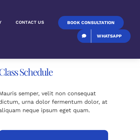
×
Y
CONTACT US
BOOK CONSULTATION
r 30, 2024 @ 08:00
-
17:00
|
$20
WHATSAPP
Class Schedule
Mauris semper, velit non consequat
dictum, urna dolor fermentum dolor, at
aliquam neque ipsum eget quam.