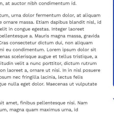
n, at auctor nibh condimentum id.
ctum, urna dolor fermentum dolor, at aliquam
 ornare massa. Etiam dapibus blandit nisl, id
elit in congue egestas. Integer laoreet
pellentesque a. Mauris magna massa, gravida
. Cras consectetur dictum dui, non aliquam
d mi eu condimentum. Lorem ipsum dolor sit
enas scelerisque augue et tellus tristique, a
citudin velit a nunc porttitor, dictum rutrum
n laoreet a, ornare ut nisi. In in nisl posuere
sum nec fringilla lacinia, lectus felis
gue nulla eget dolor. Maecenas ut vulputate
sit amet, finibus pellentesque nisi. Nam
rdum, magna quam maximus urna, id