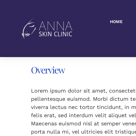
Skip
to
Freshers Wo
content
HOME
Overview
Lorem ipsum dolor sit amet, consectetur
pellentesque euismod. Morbi dictum tem
viverra lectus nec tortor tincidunt, in
felis erat, sed interdum velit aliquet ve
Maecenas euismod nisl at semper venen
porta nulla mi, vel ultricies elit tristi